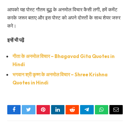
Quotes in Hindi
Facebook
Twitter
Pinterest
LinkedIn
Reddit
Telegram
WhatsApp
Email
PREVIOUS ARTICLE
NEXT ARTICLE
महाराणा प्रताप के अनमोल विचार –
चन्द्रशेखर आजाद के क्रांतिकारी
Maharana Pratap Quotes
विचार | Chandra Shekhar
in Hindi
Azad Quotes in Hindi
Vikram
A curious mind and passionate writer, Vikram
channels his love for deep insights and candid