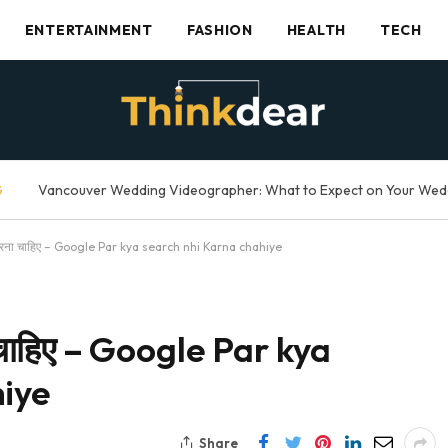
ENTERTAINMENT
FASHION
HEALTH
TECH
G
ही करना चाहिए – Google Par kya search nhi Karna chahiye
ा चाहिए – Google Par kya
hiye
Share