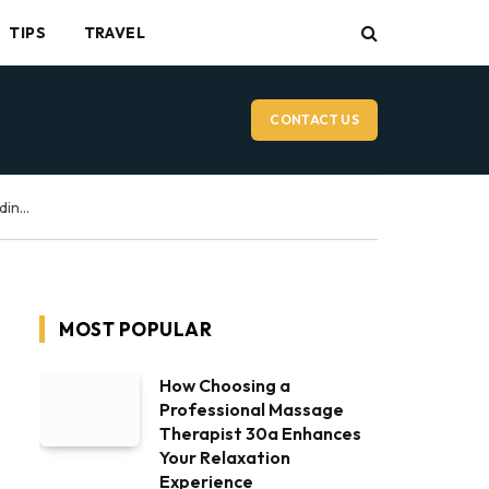
TIPS
TRAVEL
CONTACT US
Vancouver Wedding Videographer: What to Expect on Your Wedding Day
MOST POPULAR
How Choosing a
Professional Massage
Therapist 30a Enhances
Your Relaxation
Experience