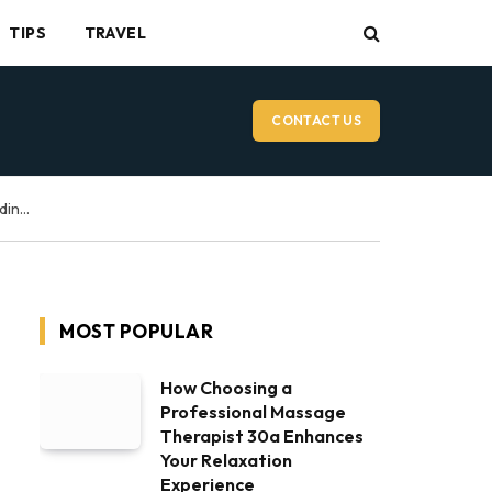
TIPS
TRAVEL
CONTACT US
Vancouver Wedding Videographer: What to Expect on Your Wedding Day
MOST POPULAR
How Choosing a
Professional Massage
Therapist 30a Enhances
Your Relaxation
Experience