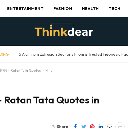
ENTERTAINMENT
FASHION
HEALTH
TECH
DING
5 Aluminum Extrusion Sections From a Trusted Indonesia Fa
 विचार – Ratan Tata Quotes in Hindi
र – Ratan Tata Quotes in
Share