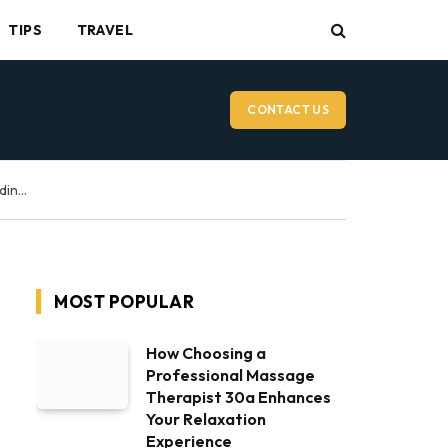
TIPS
TRAVEL
CONTACT US
Vancouver Wedding Videographer: What to Expect on Your Wedding Day
MOST POPULAR
How Choosing a
Professional Massage
Therapist 30a Enhances
Your Relaxation
Experience