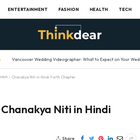
ENTERTAINMENT
FASHION
HEALTH
TECH
G
ा अध्याय – Chanakya Niti in Hindi Forth Chapter
 – Chanakya Niti in Hindi
Share